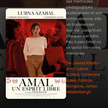
ses méthodes
pédagogiques
audacieuses et son
enthousiasme, elle
va bouleverser
leur vie. Jusqu’à en
choquer certains.
Peu à peu Amal va
se sentir harcelée,
menacée.
De Jawad Rhalib •
Avec Lubna
Azabal, Catherine
Salée, Fabrizio
Rongione, Johan
Heldenbergh