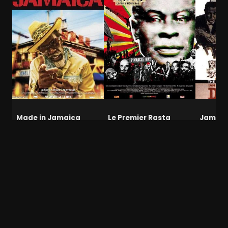
Made in Jamaica
Le Premier Rasta
James 
contre 
Documentaire, Musical
Documentaire
Action, 
Policier
Grèce