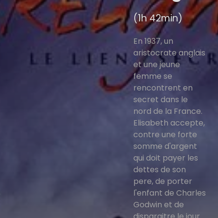
(1h 42min)
En 1937, un
aristocrate anglais
et une jeune
femme se
rencontrent en
secret dans le
nord de la France.
Elisabeth accepte,
contre une forte
somme d'argent
qui doit payer les
dettes de son
pere, de porter
l'enfant de Charles
Godwin et de
disparaitre le jour