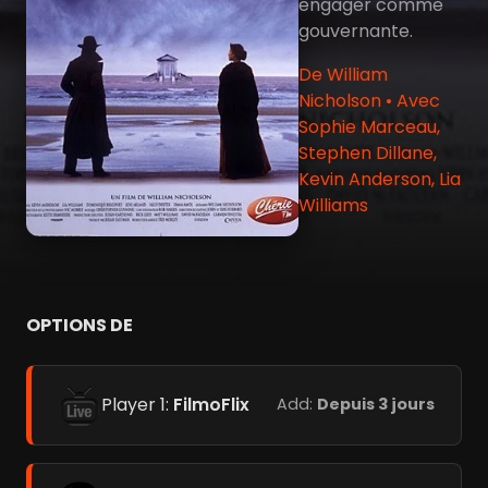
engager comme
gouvernante.
De William
Nicholson • Avec
Sophie Marceau,
Stephen Dillane,
Kevin Anderson, Lia
Williams
OPTIONS DE
Player 1:
FilmoFlix
Add:
Depuis 3 jours