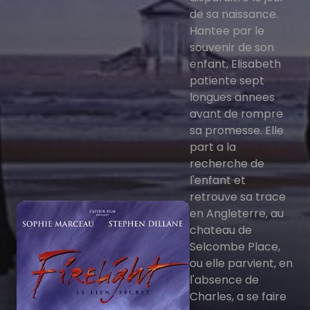
de sa naissance.
Hantee par le
souvenir de son
enfant, Elisabeth
patiente sept
longues annees
avant de rompre
sa promesse. Elle
part a la
recherche de
l'enfant et
retrouve sa trace
en Angleterre, au
chateau de
Selcombe Place,
ou elle parvient, en
l'absence de
Charles, a se faire