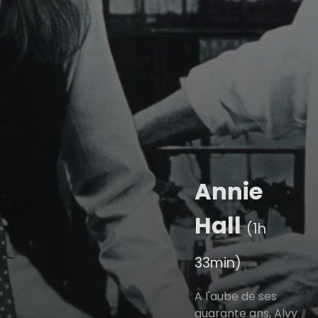
Annie
Hall
(1h
33min)
A l'aube de ses
quarante ans, Alvy