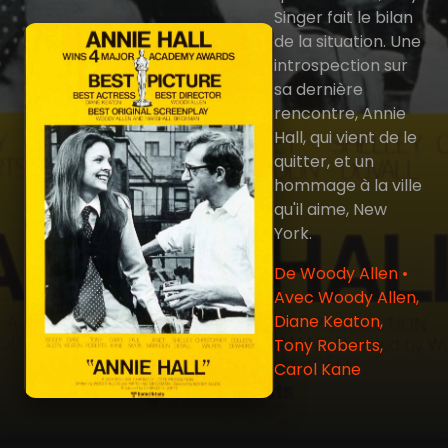
Singer fait le bilan
de la situation. Une
introspection sur
sa dernière
rencontre, Annie
Hall, qui vient de le
quitter, et un
hommage à la ville
qu'il aime, New
York.
De Woody Allen •
Avec Woody Allen,
Diane Keaton,
Tony Roberts,
Carol Kane