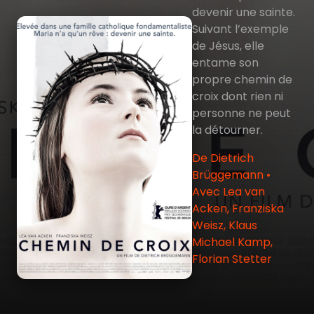
devenir une sainte.
Suivant l’exemple
de Jésus, elle
entame son
propre chemin de
croix dont rien ni
personne ne peut
la détourner.
De Dietrich
Brüggemann •
Avec Lea van
Acken, Franziska
Weisz, Klaus
Michael Kamp,
Florian Stetter