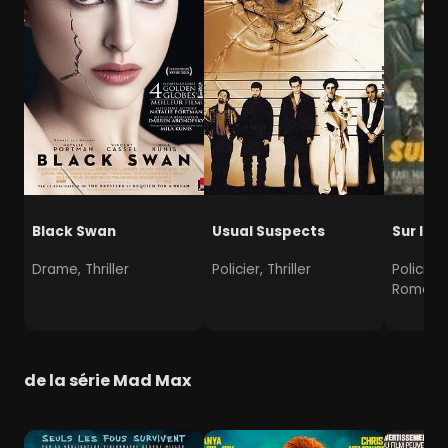
Black Swan
Usual Suspects
Sur les
Drame, Thriller
Policier, Thriller
Policier
Romanc
de la série Mad Max