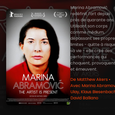
Marina Abramović
redéfinit l'art depuis
près de quarante ans.
Utilisant son corps
comme médium,
dépassant ses propre
limites - quitte à risqu
sa vie - elle crée des
performances qui
choquent, provoquen
et émeuvent.
De Matthew Akers •
Avec Marina Abramov
Ulay, Klaus Biesenbach
David Balliano