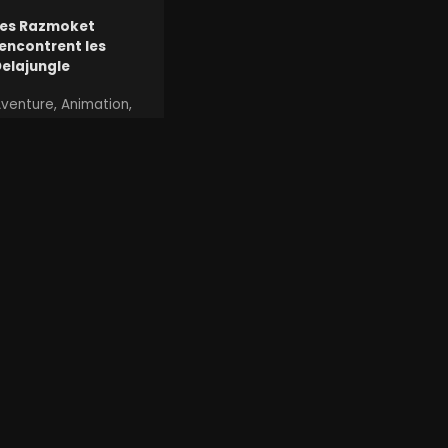
Les Razmoket
encontrent les
elajungle
venture, Animation,
amille