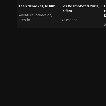
Les Razmoket, le film
Les Razmoket à Paris,
le film
r
Aventure, Animation,
D
Famille
Animation
A
F
Meilleurs thrillers psychologiques