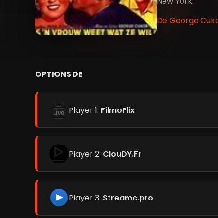
New York.
De George Cukor
OPTIONS DE
Player 1:
FilmoFlix
Player 2:
ClouDY.Fr
Player 3:
Streamc.pro