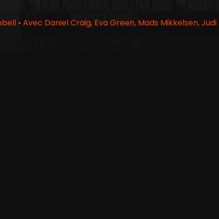
ell • Avec Daniel Craig, Eva Green, Mads Mikkelsen, Jud