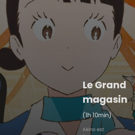
Le Grand
magasin
(1h 10min)
Akino est