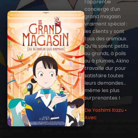
l'apprentie
concierge d'un
grand magasin
vraiment spécial :
les clients y sont
tous des animaux.
Qu’ils soient petits
ou grands, à poils
ou à plumes, Akino
travaille dur pour
satisfaire toutes
leurs demandes…
même les plus
surprenantes !
De Yoshimi Itazu •
Avec