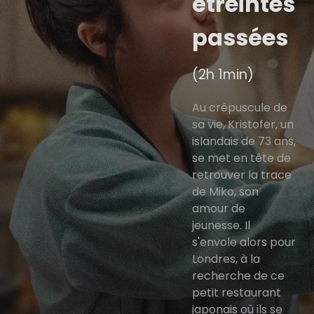
étreintes
passées
(2h 1min)
Au crépuscule de
sa vie, Kristofer, un
islandais de 73 ans,
se met en tête de
retrouver la trace
de Miko, son
amour de
jeunesse. Il
s'envole alors pour
Londres, à la
recherche de ce
petit restaurant
japonais où ils se