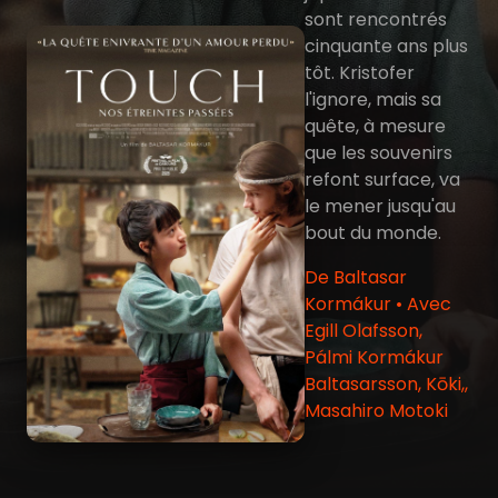
sont rencontrés
cinquante ans plus
tôt. Kristofer
l'ignore, mais sa
quête, à mesure
que les souvenirs
refont surface, va
le mener jusqu'au
bout du monde.
De Baltasar
Kormákur • Avec
Egill Olafsson,
Pálmi Kormákur
Baltasarsson, Kōki,,
Masahiro Motoki