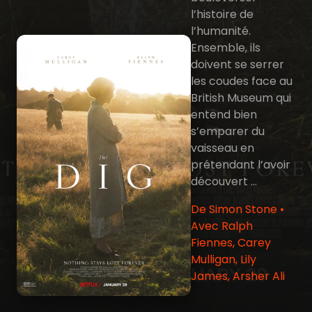
l’histoire de
l’humanité.
Ensemble, ils
doivent se serrer
les coudes face au
British Museum qui
entend bien
s’emparer du
vaisseau en
prétendant l’avoir
découvert …
De Simon Stone •
Avec Ralph
Fiennes, Carey
Mulligan, Lily
James, Arsher Ali