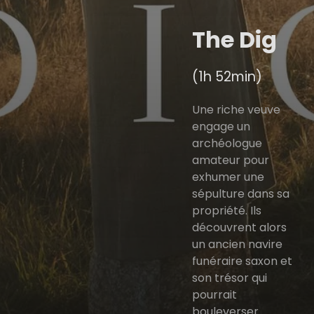
The Dig
(1h 52min)
Une riche veuve
engage un
archéologue
amateur pour
exhumer une
sépulture dans sa
propriété. Ils
découvrent alors
un ancien navire
funéraire saxon et
son trésor qui
pourrait
bouleverser