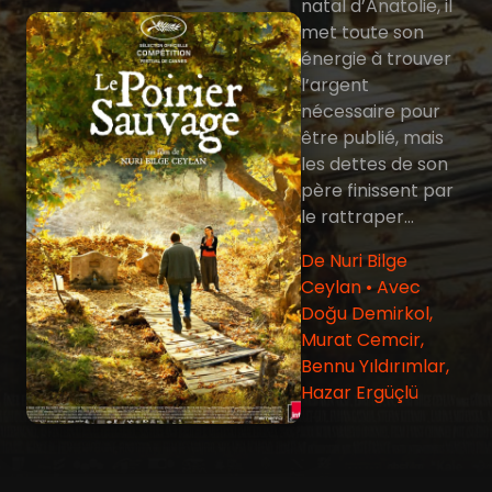
natal d’Anatolie, il
met toute son
énergie à trouver
l’argent
nécessaire pour
être publié, mais
les dettes de son
père finissent par
le rattraper…
De Nuri Bilge
Ceylan • Avec
Doğu Demirkol,
Murat Cemcir,
Bennu Yıldırımlar,
Hazar Ergüçlü