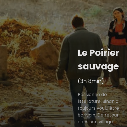
Le Poirier
sauvage
(3h 8min)
Passionné de
littérature, Sinan a
toujours voulu être
écrivain. De retour
dans son village