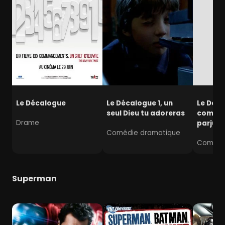
Le Décalogue
Le Décalogue 1, un
Le Déca
seul Dieu tu adoreras
commet
Drame
parjure
Comédie dramatique
Comédi
Superman