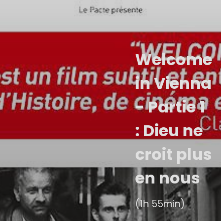
Welcome
in Vienna
- Partie 1
: Dieu ne
croit plus
en nous
(1h 55min)