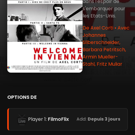
dans l'espoir de
s'embarquer pour
les Etats-Unis.
De Axel Corti • Avec
Johannes
Silberschneider,
Barbara Petritsch,
Armin Mueller-
Stahl, Fritz Muliar
OPTIONS DE
Player 1:
FilmoFlix
Add:
Depuis 3 jours