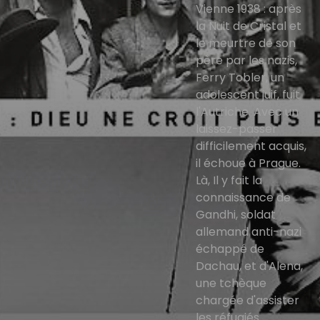
Vienne 1938 : après
la Nuit de Cristal et
le meurtre de son
père par les nazis,
Ferry Tobler, un
adolescent juif, fuit
l'Autriche. Avec un
laissez-passer
difficilement acquis,
il échoue à Prague.
Là, Il y fait la
connaissance de
Gandhi, soldat
allemand anti-nazi
échappé de
Dachau, et d'Alena,
une tchèque
chargée d'assister
les réfugiés.