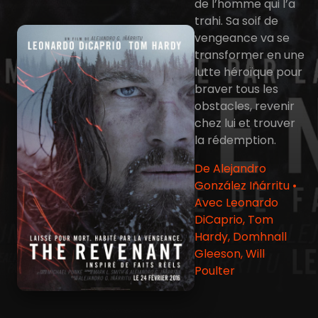
de l’homme qui l’a
trahi. Sa soif de
vengeance va se
transformer en une
lutte héroïque pour
braver tous les
obstacles, revenir
chez lui et trouver
la rédemption.
De Alejandro
González Iñárritu •
Avec Leonardo
DiCaprio, Tom
Hardy, Domhnall
Gleeson, Will
Poulter