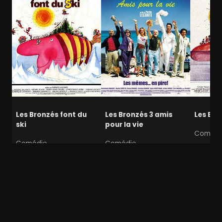
Les Bronzés font du
Les Bronzés 3 amis
Les Bro
ski
pour la vie
Comédi
Comédie
Comédie
Extinction