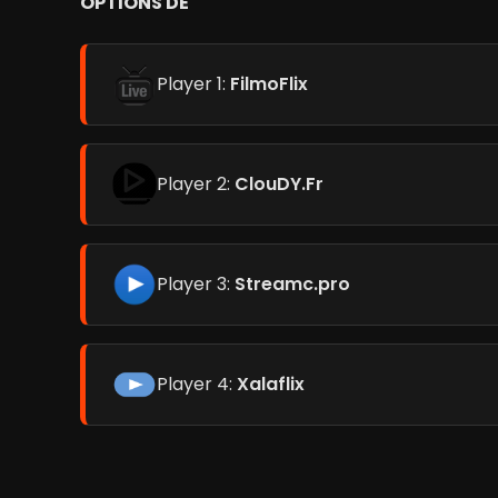
OPTIONS DE
Player 1:
FilmoFlix
Player 2:
ClouDY.Fr
Player 3:
Streamc.pro
Player 4:
Xalaflix
Alaska / Pôle Nord