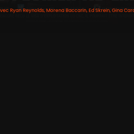
 Avec Ryan Reynolds, Morena Baccarin, Ed Skrein, Gina Ca