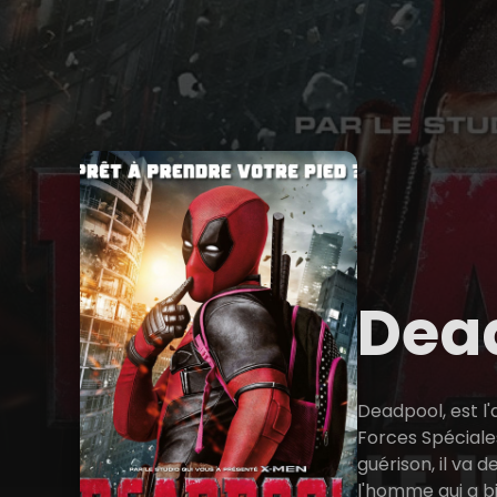
Dea
Deadpool, est l'a
Forces Spéciale
guérison, il va
l'homme qui a bie