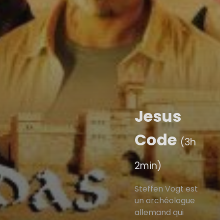
Jesus
Code
(3h
2min)
Steffen Vogt est
un archéologue
allemand qui