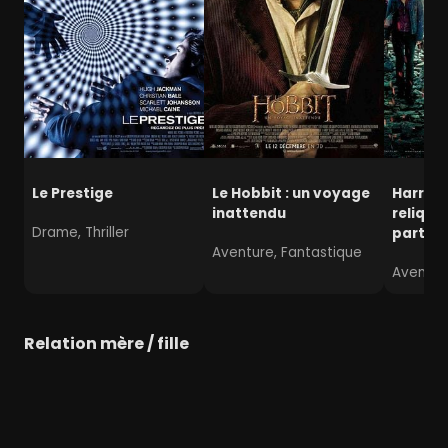
Le Prestige
Le Hobbit : un voyage
Harry P
inattendu
relique
Drame, Thriller
partie 
Aventure, Fantastique
Aventur
Relation mère / fille