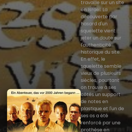
travaille sur un site
en Israël. La
découverte par
hasard d'un
squelette vient
jeter un doute sur
l'authenticité
historique du site.
En effet, le
squelette semble
vieux de plusieurs
siècles, pourtant
on trouve à ses
côtés un support
de notes en
plastique et l'un de
ses os a été
renforcé par une
prothèse en