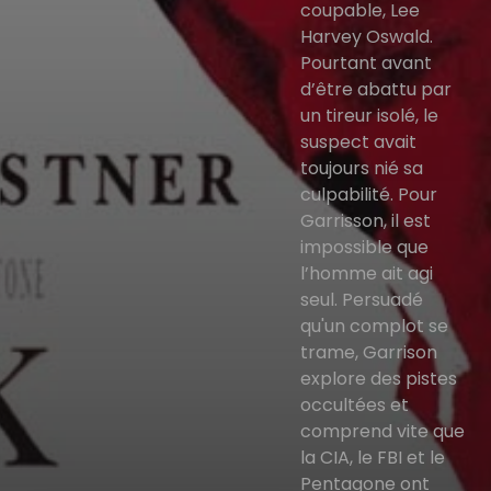
coupable, Lee
Harvey Oswald.
Pourtant avant
d’être abattu par
un tireur isolé, le
suspect avait
toujours nié sa
culpabilité. Pour
Garrisson, il est
impossible que
l’homme ait agi
seul. Persuadé
qu'un complot se
trame, Garrison
explore des pistes
occultées et
comprend vite que
la CIA, le FBI et le
Pentagone ont