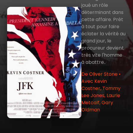
joué un rôle
déterminant dans
cette affaire. Prêt
à tout pour faire
éclater la vérité au
grand jour, le
procureur devient
très vite l'homme
à abattre..
De Oliver Stone •
Avec Kevin
Costner, Tommy
Lee Jones, Laurie
Metcalf, Gary
Oldman