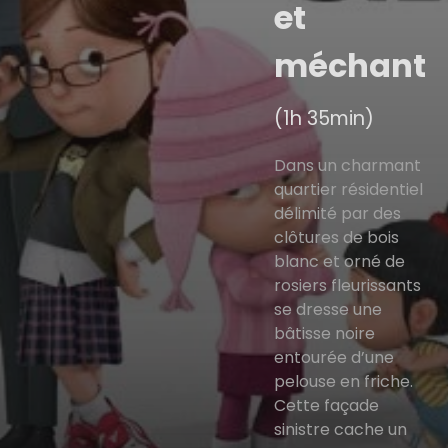
et
méchant
(1h 35min)
Dans un charmant
quartier résidentiel
délimité par des
clôtures de bois
blanc et orné de
rosiers fleurissants
se dresse une
bâtisse noire
entourée d’une
pelouse en friche.
Cette façade
sinistre cache un