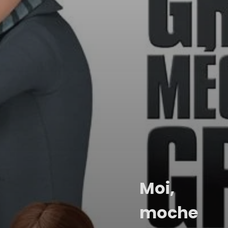
Moi,
moche