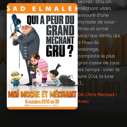
secret : Gru, un
méchant vilain,
entouré d’une
myriade de sous-
fifres et armé
jusqu’aux dents, qui,
à l’insu du
voisinage,
complote le plus
gros casse de tous
les temps : voler la
lune (Oui, la lune
!)...
De Chris Renaud •
Avec