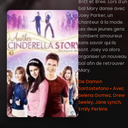
Britt et Bree. Lors d'un
bal Mary danse avec
Joey Parker, un
chanteur à la mode.
Les deux jeunes gens
tombent amoureux
sans savoir qui ils
sont. Joey va alors
organiser un nouveau
bal afin de retrouver
Mary.
De Damon
Santostefano • Avec
Selena Gomez, Drew
Seeley, Jane Lynch,
Emily Perkins