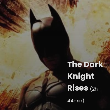
The Dark
Knight
Rises
(2h
44min)