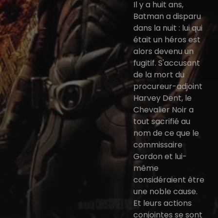
Il y a huit ans,
Batman a disparu
dans la nuit : lui qui
était un héros est
alors devenu un
fugitif. S'accusant
de la mort du
procureur-adjoint
Harvey Dent, le
Chevalier Noir a
tout sacrifié au
nom de ce que le
commissaire
Gordon et lui-
même
considéraient être
une noble cause.
Et leurs actions
conjointes se sont