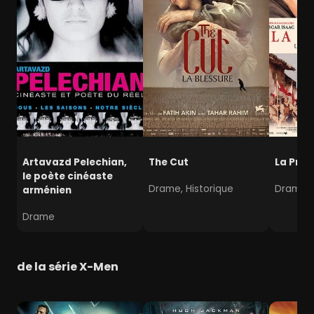
Artavazd Pelechian,
The Cut
La Pro
le poète cinéaste
Drame, Historique
Drame,
arménien
Drame
de la série X-Men