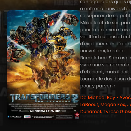
son âge : alors qu'il s
à entrer à l'université, i
se séparer de sa peti
Mikaela et de ses par
pour la première fois 
vie. Il lui faut aussi ten
d'expliquer son dépar
nouvel ami, le robot
Bumblebee. Sam aspir
vivre une vie normale
d'étudiant, mais il doit
tourner le dos à son d
pour y parvenir.
De Michael Bay • Avec
LaBeouf, Megan Fox, J
Duhamel, Tyrese Gibs