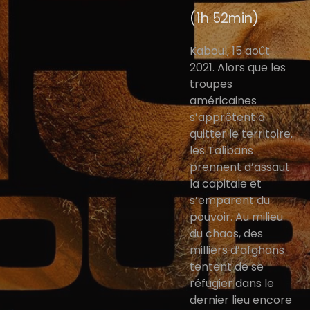
(1h 52min)
Kaboul, 15 août
2021. Alors que les
troupes
américaines
s’apprêtent à
quitter le territoire,
les Talibans
prennent d’assaut
la capitale et
s’emparent du
pouvoir. Au milieu
du chaos, des
milliers d’afghans
tentent de se
réfugier dans le
dernier lieu encore